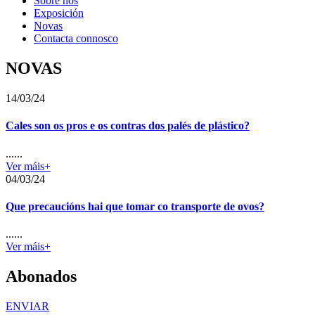
Sobre nós
Exposición
Novas
Contacta connosco
NOVAS
14/03/24
Cales son os pros e os contras dos palés de plástico?
......
Ver máis+
04/03/24
Que precaucións hai que tomar co transporte de ovos?
......
Ver máis+
Abonados
ENVIAR