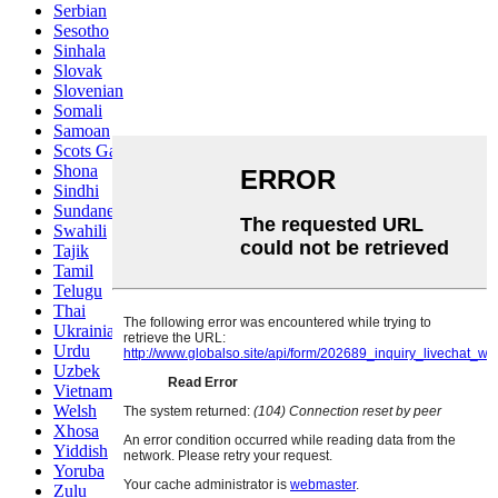
Serbian
Sesotho
Sinhala
Slovak
Slovenian
Somali
Samoan
Scots Gaelic
Shona
Sindhi
Sundanese
Swahili
Tajik
Tamil
Telugu
Thai
Ukrainian
Urdu
Uzbek
Vietnamese
Welsh
Xhosa
Yiddish
Yoruba
Zulu