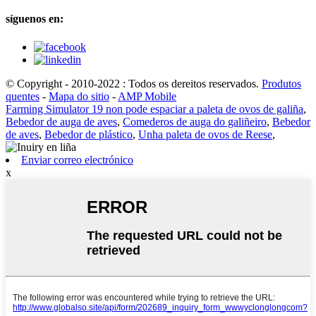
síguenos en:
© Copyright - 2010-2022 : Todos os dereitos reservados.
Produtos
quentes
-
Mapa do sitio
-
AMP Mobile
Farming Simulator 19 non pode espaciar a paleta de ovos de galiña
,
Bebedor de auga de aves
,
Comederos de auga do galiñeiro
,
Bebedor
de aves
,
Bebedor de plástico
,
Unha paleta de ovos de Reese
,
Enviar correo electrónico
x